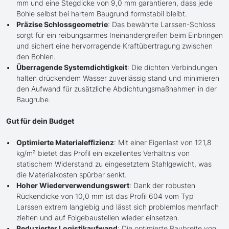
mm und eine Stegdicke von 9,0 mm garantieren, dass jede
Bohle selbst bei hartem Baugrund formstabil bleibt.
Präzise Schlossgeometrie
: Das bewährte Larssen-Schloss
sorgt für ein reibungsarmes Ineinandergreifen beim Einbringen
und sichert eine hervorragende Kraftübertragung zwischen
den Bohlen.
Überragende Systemdichtigkeit
: Die dichten Verbindungen
halten drückendem Wasser zuverlässig stand und minimieren
den Aufwand für zusätzliche Abdichtungsmaßnahmen in der
Baugrube.
Gut für dein Budget
Optimierte Materialeffizienz
: Mit einer Eigenlast von 121,8
kg/m² bietet das Profil ein exzellentes Verhältnis von
statischem Widerstand zu eingesetztem Stahlgewicht, was
die Materialkosten spürbar senkt.
Hoher Wiederverwendungswert
: Dank der robusten
Rückendicke von 10,0 mm ist das Profil 604 vom Typ
Larssen extrem langlebig und lässt sich problemlos mehrfach
ziehen und auf Folgebaustellen wieder einsetzen.
Reduzierter Logistikaufwand
: Die optimierte Baubreite von