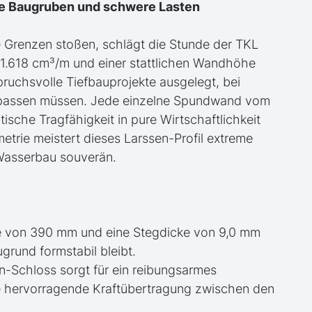
fe Baugruben und schwere Lasten
e Grenzen stoßen, schlägt die Stunde der TKL
1.618 cm³/m und einer stattlichen Wandhöhe
ruchsvolle Tiefbauprojekte ausgelegt, bei
ch passen müssen. Jede einzelne Spundwand vom
ische Tragfähigkeit in pure Wirtschaftlichkeit
metrie meistert dieses Larssen-Profil extreme
Wasserbau souverän.
e von 390 mm und eine Stegdicke von 9,0 mm
grund formstabil bleibt.
n-Schloss sorgt für ein reibungsarmes
ne hervorragende Kraftübertragung zwischen den