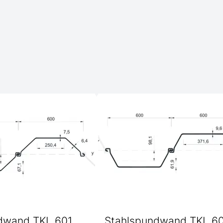
dwand TKL 601
Stahlspundwand TKL 6