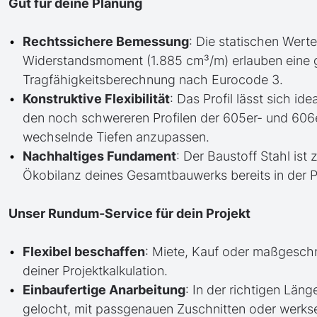
Gut für deine Planung
Rechtssichere Bemessung
: Die statischen Werte
Widerstandsmoment (1.885 cm³/m) erlauben eine 
Tragfähigkeitsberechnung nach Eurocode 3.
Konstruktive Flexibilität
: Das Profil lässt sich id
den noch schwereren Profilen der 605er- und 606
wechselnde Tiefen anzupassen.
Nachhaltiges Fundament
: Der Baustoff Stahl ist
Ökobilanz deines Gesamtbauwerks bereits in der 
Unser Rundum-Service für dein Projekt
Flexibel beschaffen
: Miete, Kauf oder maßgesch
deiner Projektkalkulation.
Einbaufertige Anarbeitung
: In der richtigen Läng
gelocht, mit passgenauen Zuschnitten oder werkse