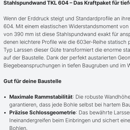
Stahlspundwand TKL 604 – Das Kraftpaket für tie
Wenn der Erddruck steigt und Standardprofile an ihr
604. Mit einem elastischen Widerstandsmoment von 
von 390 mm ist diese Stahlspundwand exakt für ansp
denen leichtere Profile wie die 603er-Reihe statis
Typ Larssen dieser Güte transformiert die enorme stat
auf der Baustelle. Dank der perfekt austarierten Geo
Biegebeanspruchungen in tiefen Baugruben und im 
Gut für deine Baustelle
Maximale Rammstabilität
: Die robuste Wandhöh
garantieren, dass jede Bohle selbst bei hartem Bau
Präzise Schlossgeometrie
: Das bewährte Larsse
Ineinandergreifen beim Einbringen und sichert ei
Bohlen.