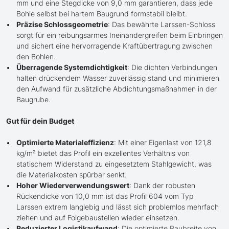
mm und eine Stegdicke von 9,0 mm garantieren, dass jede
Bohle selbst bei hartem Baugrund formstabil bleibt.
Präzise Schlossgeometrie
: Das bewährte Larssen-Schloss
sorgt für ein reibungsarmes Ineinandergreifen beim Einbringen
und sichert eine hervorragende Kraftübertragung zwischen
den Bohlen.
Überragende Systemdichtigkeit
: Die dichten Verbindungen
halten drückendem Wasser zuverlässig stand und minimieren
den Aufwand für zusätzliche Abdichtungsmaßnahmen in der
Baugrube.
Gut für dein Budget
Optimierte Materialeffizienz
: Mit einer Eigenlast von 121,8
kg/m² bietet das Profil ein exzellentes Verhältnis von
statischem Widerstand zu eingesetztem Stahlgewicht, was
die Materialkosten spürbar senkt.
Hoher Wiederverwendungswert
: Dank der robusten
Rückendicke von 10,0 mm ist das Profil 604 vom Typ
Larssen extrem langlebig und lässt sich problemlos mehrfach
ziehen und auf Folgebaustellen wieder einsetzen.
Reduzierter Logistikaufwand
: Die optimierte Baubreite von