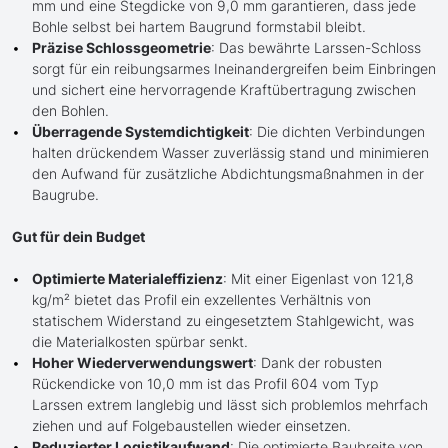
mm und eine Stegdicke von 9,0 mm garantieren, dass jede
Bohle selbst bei hartem Baugrund formstabil bleibt.
Präzise Schlossgeometrie
: Das bewährte Larssen-Schloss
sorgt für ein reibungsarmes Ineinandergreifen beim Einbringen
und sichert eine hervorragende Kraftübertragung zwischen
den Bohlen.
Überragende Systemdichtigkeit
: Die dichten Verbindungen
halten drückendem Wasser zuverlässig stand und minimieren
den Aufwand für zusätzliche Abdichtungsmaßnahmen in der
Baugrube.
Gut für dein Budget
Optimierte Materialeffizienz
: Mit einer Eigenlast von 121,8
kg/m² bietet das Profil ein exzellentes Verhältnis von
statischem Widerstand zu eingesetztem Stahlgewicht, was
die Materialkosten spürbar senkt.
Hoher Wiederverwendungswert
: Dank der robusten
Rückendicke von 10,0 mm ist das Profil 604 vom Typ
Larssen extrem langlebig und lässt sich problemlos mehrfach
ziehen und auf Folgebaustellen wieder einsetzen.
Reduzierter Logistikaufwand
: Die optimierte Baubreite von