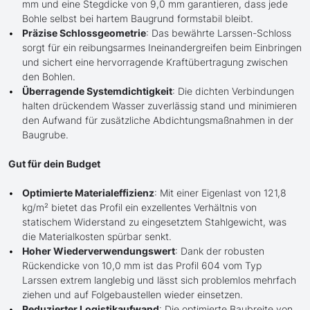
mm und eine Stegdicke von 9,0 mm garantieren, dass jede
Bohle selbst bei hartem Baugrund formstabil bleibt.
Präzise Schlossgeometrie
: Das bewährte Larssen-Schloss
sorgt für ein reibungsarmes Ineinandergreifen beim Einbringen
und sichert eine hervorragende Kraftübertragung zwischen
den Bohlen.
Überragende Systemdichtigkeit
: Die dichten Verbindungen
halten drückendem Wasser zuverlässig stand und minimieren
den Aufwand für zusätzliche Abdichtungsmaßnahmen in der
Baugrube.
Gut für dein Budget
Optimierte Materialeffizienz
: Mit einer Eigenlast von 121,8
kg/m² bietet das Profil ein exzellentes Verhältnis von
statischem Widerstand zu eingesetztem Stahlgewicht, was
die Materialkosten spürbar senkt.
Hoher Wiederverwendungswert
: Dank der robusten
Rückendicke von 10,0 mm ist das Profil 604 vom Typ
Larssen extrem langlebig und lässt sich problemlos mehrfach
ziehen und auf Folgebaustellen wieder einsetzen.
Reduzierter Logistikaufwand
: Die optimierte Baubreite von