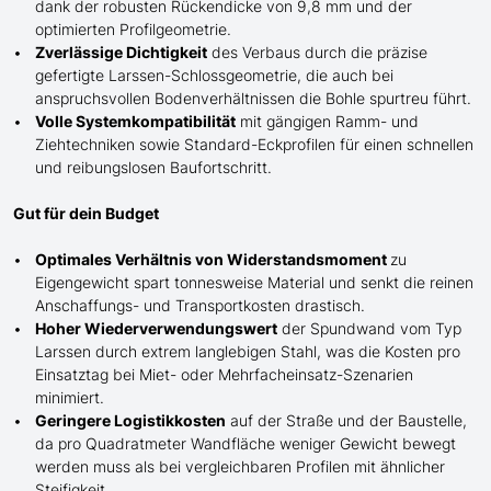
dank der robusten Rückendicke von 9,8 mm und der
optimierten Profilgeometrie.
Zverlässige Dichtigkeit
des Verbaus durch die präzise
gefertigte
Larssen-
Schlossgeometrie, die auch bei
anspruchsvollen Bodenverhältnissen die Bohle spurtreu führt.
Volle Systemkompatibilität
mit gängigen Ramm- und
Ziehtechniken sowie Standard-Eckprofilen für einen schnellen
und reibungslosen Baufortschritt.
Gut für dein Budget
Optimales Verhältnis von Widerstandsmoment
zu
Eigengewicht spart tonnesweise Material und senkt die reinen
Anschaffungs- und Transportkosten drastisch.
Hoher Wiederverwendungswert
der Spundwand
vom Typ
Larssen
durch extrem langlebigen Stahl, was die Kosten pro
Einsatztag bei Miet- oder Mehrfacheinsatz-Szenarien
minimiert.
Geringere Logistikkosten
auf der Straße und der Baustelle,
da pro Quadratmeter Wandfläche weniger Gewicht bewegt
werden muss als bei vergleichbaren Profilen mit ähnlicher
Steifigkeit.