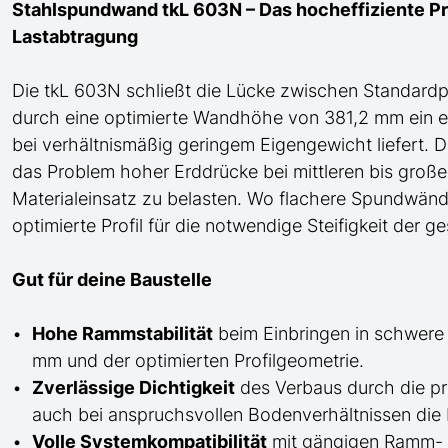
Stahlspundwand tkL 603N – Das hocheffiziente Pro
Lastabtragung
Die tkL 603N schließt die Lücke zwischen Standard
durch eine optimierte Wandhöhe von 381,2 mm ein 
bei verhältnismäßig geringem Eigengewicht liefert. D
das Problem hoher Erddrücke bei mittleren bis groß
Materialeinsatz zu belasten. Wo flachere Spundwände
optimierte Profil für die notwendige Steifigkeit der 
Gut für deine Baustelle
Hohe Rammstabilität
beim Einbringen in schwere
mm und der optimierten Profilgeometrie.
Zverlässige Dichtigkeit
des Verbaus durch die pr
auch bei anspruchsvollen Bodenverhältnissen die 
Volle Systemkompatibilität
mit gängigen Ramm- u