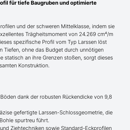
fil für tiefe Baugruben und optimierte
profilen und der schweren
Mittel
klasse, indem sie
exzellentes Trägheitsmoment von 24.269 cm⁴/m
ieses spezifische Profil
vom Typ Larssen
löst
en Tiefen, ohne das Budget durch unnötigen
 statisch an ihre Grenzen stoßen, sorgt dieses
gesamten Konstruktion.
 Böden dank der robusten Rückendicke von 9,8
äzise gefertigte
Larssen-
Schlossgeometrie, die
Bohle spurtreu führt.
nd Ziehtechniken sowie Standard-Eckprofilen