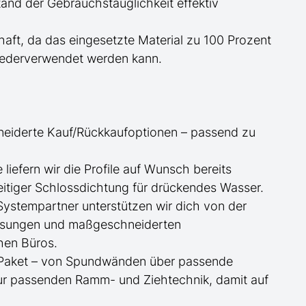
nd der Gebrauchstauglichkeit effektiv
haft, da das eingesetzte Material zu 100 Prozent
wiederverwendet werden kann.
neiderte
Kauf/
Rückkaufoptionen – passend zu
ge
liefern wir die Profile
auf Wunsch
bereits
itiger Schlossdichtung für drückendes Wasser.
 Systempartner unterstützen wir dich von der
essungen und maßgeschneiderten
hen Büros.
te Paket – von Spundwänden über passende
zur passenden Ramm- und Ziehtechnik, damit auf