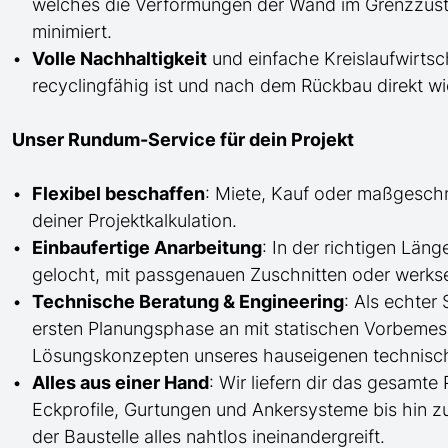
welches die Verformungen der Wand im Grenzzusta
minimiert.
Volle Nachhaltigkeit
und einfache Kreislaufwirtsc
recyclingfähig ist und nach dem Rückbau direkt 
Unser Rundum-Service für dein Projekt
Flexibel beschaffen
: Miete, Kauf oder maßgesch
deiner Projektkalkulation.
Einbaufertige Anarbeitung
:
In der richtigen Län
gelocht,
mit
passgenauen Zuschnitten oder werkse
Technische Beratung & Engineering
: Als echter
ersten Planungsphase an mit statischen Vorbem
Lösungskonzepten unseres hauseigenen technisc
Alles aus einer Hand
: Wir liefern dir das gesam
Eckprofile, Gurtungen und Ankersysteme bis hin 
der Baustelle
alles nahtlos ineinandergreift.