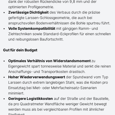
dank der robusten Rückendicke von 9,8 mm und der
optimierten Profilgeometrie.
Zverlässige Dichtigkeit
des Verbaus durch die präzise
gefertigte
Larssen-
Schlossgeometrie, die auch bei
anspruchsvollen Bodenverhältnissen die Bohle spurtreu führt.
Volle Systemkompatibilität
mit gängigen Ramm- und
Ziehtechniken sowie Standard-Eckprofilen für einen schnellen
und reibungslosen Baufortschritt.
Gut für dein Budget
Optimales Verhältnis von Widerstandsmoment
zu
Eigengewicht spart tonnesweise Material und senkt die reinen
Anschaffungs- und Transportkosten drastisch.
Hoher Wiederverwendungswert
der Spundwand
vom Typ
Larssen
durch extrem langlebigen Stahl, was die Kosten pro
Einsatztag bei Miet- oder Mehrfacheinsatz-Szenarien
minimiert.
Geringere Logistikkosten
auf der Straße und der Baustelle,
da pro Quadratmeter Wandfläche weniger Gewicht bewegt
werden muss als bei vergleichbaren Profilen mit ähnlicher
Steifigkeit.