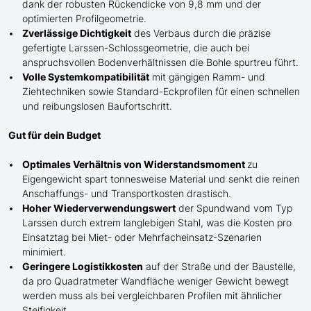
dank der robusten Rückendicke von 9,8 mm und der
optimierten Profilgeometrie.
Zverlässige Dichtigkeit
des Verbaus durch die präzise
gefertigte
Larssen-
Schlossgeometrie, die auch bei
anspruchsvollen Bodenverhältnissen die Bohle spurtreu führt.
Volle Systemkompatibilität
mit gängigen Ramm- und
Ziehtechniken sowie Standard-Eckprofilen für einen schnellen
und reibungslosen Baufortschritt.
Gut für dein Budget
Optimales Verhältnis von Widerstandsmoment
zu
Eigengewicht spart tonnesweise Material und senkt die reinen
Anschaffungs- und Transportkosten drastisch.
Hoher Wiederverwendungswert
der Spundwand
vom Typ
Larssen
durch extrem langlebigen Stahl, was die Kosten pro
Einsatztag bei Miet- oder Mehrfacheinsatz-Szenarien
minimiert.
Geringere Logistikkosten
auf der Straße und der Baustelle,
da pro Quadratmeter Wandfläche weniger Gewicht bewegt
werden muss als bei vergleichbaren Profilen mit ähnlicher
Steifigkeit.