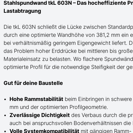
Stahlspundwand tkL 603N – Das hocheffiziente Pro
Lastabtragung
Die tkL 603N schließt die Lücke zwischen Standard
durch eine optimierte Wandhöhe von 381,2 mm ein 
bei verhältnismäßig geringem Eigengewicht liefert. D
das Problem hoher Erddrücke bei mittleren bis groß
Materialeinsatz zu belasten. Wo flachere Spundwände
optimierte Profil für die notwendige Steifigkeit der 
Gut für deine Baustelle
Hohe Rammstabilität
beim Einbringen in schwere
mm und der optimierten Profilgeometrie.
Zverlässige Dichtigkeit
des Verbaus durch die pr
auch bei anspruchsvollen Bodenverhältnissen die 
Volle Systemkompatibilität
mit gängigen Ramm- u