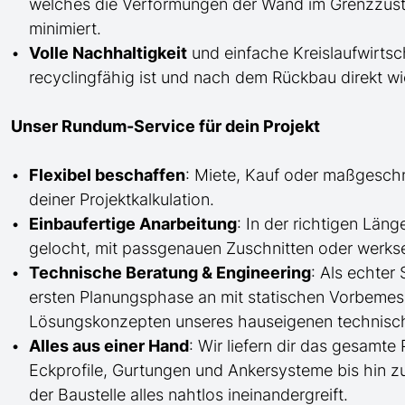
welches die Verformungen der Wand im Grenzzusta
minimiert.
Volle Nachhaltigkeit
und einfache Kreislaufwirtsc
recyclingfähig ist und nach dem Rückbau direkt 
Unser Rundum-Service für dein Projekt
Flexibel beschaffen
: Miete, Kauf oder maßgesch
deiner Projektkalkulation.
Einbaufertige Anarbeitung
:
In der richtigen Län
gelocht,
mit
passgenauen Zuschnitten oder werkse
Technische Beratung & Engineering
: Als echter
ersten Planungsphase an mit statischen Vorbem
Lösungskonzepten unseres hauseigenen technisc
Alles aus einer Hand
: Wir liefern dir das gesam
Eckprofile, Gurtungen und Ankersysteme bis hin 
der Baustelle
alles nahtlos ineinandergreift.