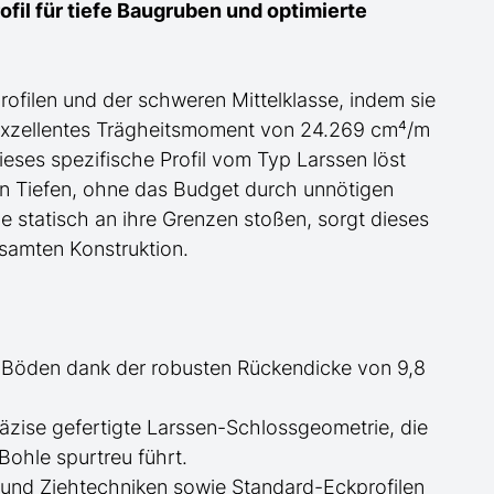
fil für tiefe Baugruben und optimierte
profilen und der schweren
Mittel
klasse, indem sie
exzellentes Trägheitsmoment von 24.269 cm⁴/m
ieses spezifische Profil
vom Typ Larssen
löst
en Tiefen, ohne das Budget durch unnötigen
 statisch an ihre Grenzen stoßen, sorgt dieses
gesamten Konstruktion.
 Böden dank der robusten Rückendicke von 9,8
äzise gefertigte
Larssen-
Schlossgeometrie, die
Bohle spurtreu führt.
nd Ziehtechniken sowie Standard-Eckprofilen