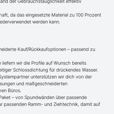
nd der Gebrauchstauglichkeit effektiv
haft, da das eingesetzte Material zu 100 Prozent
wiederverwendet werden kann.
neiderte
Kauf/
Rückkaufoptionen – passend zu
ge
liefern wir die Profile
auf Wunsch
bereits
itiger Schlossdichtung für drückendes Wasser.
 Systempartner unterstützen wir dich von der
essungen und maßgeschneiderten
hen Büros.
te Paket – von Spundwänden über passende
zur passenden Ramm- und Ziehtechnik, damit auf