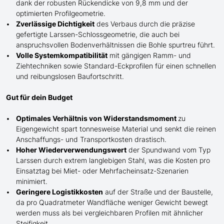
dank der robusten Rückendicke von 9,8 mm und der
optimierten Profilgeometrie.
Zverlässige Dichtigkeit
des Verbaus durch die präzise
gefertigte
Larssen-
Schlossgeometrie, die auch bei
anspruchsvollen Bodenverhältnissen die Bohle spurtreu führt.
Volle Systemkompatibilität
mit gängigen Ramm- und
Ziehtechniken sowie Standard-Eckprofilen für einen schnellen
und reibungslosen Baufortschritt.
Gut für dein Budget
Optimales Verhältnis von Widerstandsmoment
zu
Eigengewicht spart tonnesweise Material und senkt die reinen
Anschaffungs- und Transportkosten drastisch.
Hoher Wiederverwendungswert
der Spundwand
vom Typ
Larssen
durch extrem langlebigen Stahl, was die Kosten pro
Einsatztag bei Miet- oder Mehrfacheinsatz-Szenarien
minimiert.
Geringere Logistikkosten
auf der Straße und der Baustelle,
da pro Quadratmeter Wandfläche weniger Gewicht bewegt
werden muss als bei vergleichbaren Profilen mit ähnlicher
Steifigkeit.