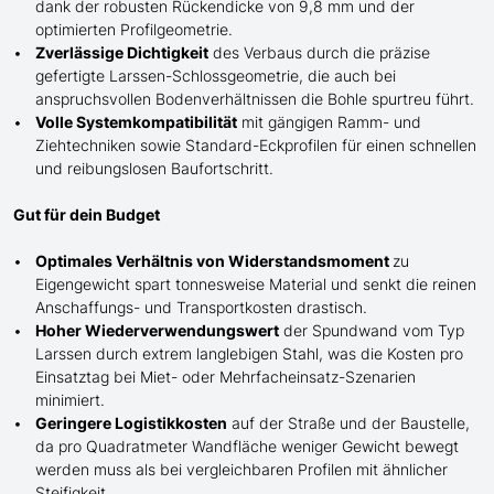
dank der robusten Rückendicke von 9,8 mm und der
optimierten Profilgeometrie.
Zverlässige Dichtigkeit
des Verbaus durch die präzise
gefertigte
Larssen-
Schlossgeometrie, die auch bei
anspruchsvollen Bodenverhältnissen die Bohle spurtreu führt.
Volle Systemkompatibilität
mit gängigen Ramm- und
Ziehtechniken sowie Standard-Eckprofilen für einen schnellen
und reibungslosen Baufortschritt.
Gut für dein Budget
Optimales Verhältnis von Widerstandsmoment
zu
Eigengewicht spart tonnesweise Material und senkt die reinen
Anschaffungs- und Transportkosten drastisch.
Hoher Wiederverwendungswert
der Spundwand
vom Typ
Larssen
durch extrem langlebigen Stahl, was die Kosten pro
Einsatztag bei Miet- oder Mehrfacheinsatz-Szenarien
minimiert.
Geringere Logistikkosten
auf der Straße und der Baustelle,
da pro Quadratmeter Wandfläche weniger Gewicht bewegt
werden muss als bei vergleichbaren Profilen mit ähnlicher
Steifigkeit.