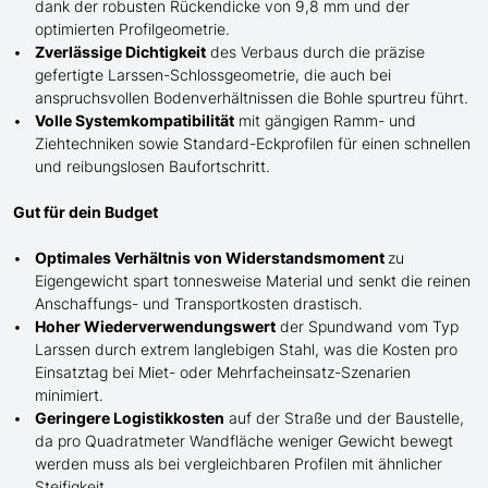
dank der robusten Rückendicke von 9,8 mm und der
optimierten Profilgeometrie.
Zverlässige Dichtigkeit
des Verbaus durch die präzise
gefertigte
Larssen-
Schlossgeometrie, die auch bei
anspruchsvollen Bodenverhältnissen die Bohle spurtreu führt.
Volle Systemkompatibilität
mit gängigen Ramm- und
Ziehtechniken sowie Standard-Eckprofilen für einen schnellen
und reibungslosen Baufortschritt.
Gut für dein Budget
Optimales Verhältnis von Widerstandsmoment
zu
Eigengewicht spart tonnesweise Material und senkt die reinen
Anschaffungs- und Transportkosten drastisch.
Hoher Wiederverwendungswert
der Spundwand
vom Typ
Larssen
durch extrem langlebigen Stahl, was die Kosten pro
Einsatztag bei Miet- oder Mehrfacheinsatz-Szenarien
minimiert.
Geringere Logistikkosten
auf der Straße und der Baustelle,
da pro Quadratmeter Wandfläche weniger Gewicht bewegt
werden muss als bei vergleichbaren Profilen mit ähnlicher
Steifigkeit.