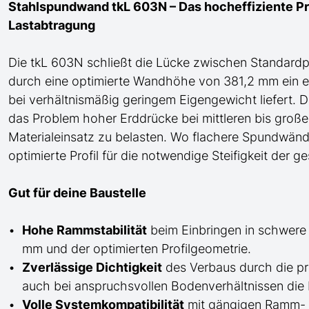
Stahlspundwand tkL 603N – Das hocheffiziente Pro
Lastabtragung
Die tkL 603N schließt die Lücke zwischen Standard
durch eine optimierte Wandhöhe von 381,2 mm ein 
bei verhältnismäßig geringem Eigengewicht liefert. D
das Problem hoher Erddrücke bei mittleren bis groß
Materialeinsatz zu belasten. Wo flachere Spundwände
optimierte Profil für die notwendige Steifigkeit der 
Gut für deine Baustelle
Hohe Rammstabilität
beim Einbringen in schwere
mm und der optimierten Profilgeometrie.
Zverlässige Dichtigkeit
des Verbaus durch die pr
auch bei anspruchsvollen Bodenverhältnissen die 
Volle Systemkompatibilität
mit gängigen Ramm- u