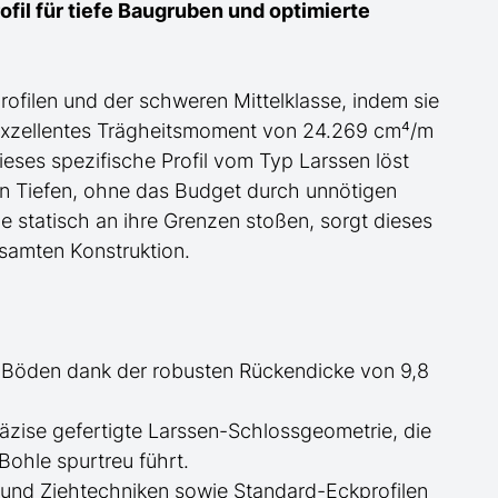
fil für tiefe Baugruben und optimierte
profilen und der schweren
Mittel
klasse, indem sie
exzellentes Trägheitsmoment von 24.269 cm⁴/m
ieses spezifische Profil
vom Typ Larssen
löst
en Tiefen, ohne das Budget durch unnötigen
 statisch an ihre Grenzen stoßen, sorgt dieses
gesamten Konstruktion.
 Böden dank der robusten Rückendicke von 9,8
äzise gefertigte
Larssen-
Schlossgeometrie, die
Bohle spurtreu führt.
nd Ziehtechniken sowie Standard-Eckprofilen