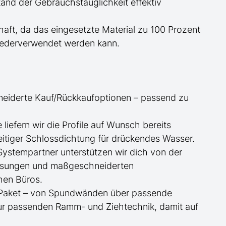
nd der Gebrauchstauglichkeit effektiv
haft, da das eingesetzte Material zu 100 Prozent
wiederverwendet werden kann.
neiderte
Kauf/
Rückkaufoptionen – passend zu
ge
liefern wir die Profile
auf Wunsch
bereits
itiger Schlossdichtung für drückendes Wasser.
 Systempartner unterstützen wir dich von der
essungen und maßgeschneiderten
hen Büros.
te Paket – von Spundwänden über passende
zur passenden Ramm- und Ziehtechnik, damit auf