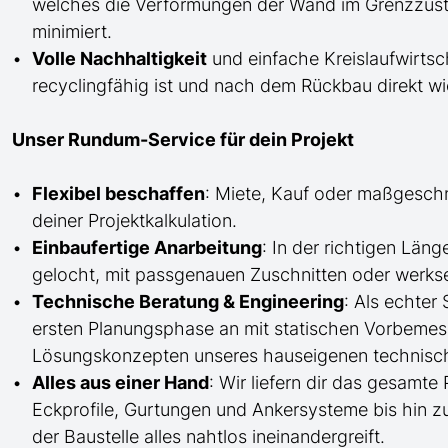
welches die Verformungen der Wand im Grenzzusta
minimiert.
Volle Nachhaltigkeit
und einfache Kreislaufwirtsc
recyclingfähig ist und nach dem Rückbau direkt 
Unser Rundum-Service für dein Projekt
Flexibel beschaffen
: Miete, Kauf oder maßgesch
deiner Projektkalkulation.
Einbaufertige Anarbeitung
:
In der richtigen Län
gelocht,
mit
passgenauen Zuschnitten oder werkse
Technische Beratung & Engineering
: Als echter
ersten Planungsphase an mit statischen Vorbem
Lösungskonzepten unseres hauseigenen technisc
Alles aus einer Hand
: Wir liefern dir das gesam
Eckprofile, Gurtungen und Ankersysteme bis hin 
der Baustelle
alles nahtlos ineinandergreift.