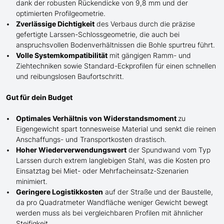
dank der robusten Rückendicke von 9,8 mm und der
optimierten Profilgeometrie.
Zverlässige Dichtigkeit
des Verbaus durch die präzise
gefertigte
Larssen-
Schlossgeometrie, die auch bei
anspruchsvollen Bodenverhältnissen die Bohle spurtreu führt.
Volle Systemkompatibilität
mit gängigen Ramm- und
Ziehtechniken sowie Standard-Eckprofilen für einen schnellen
und reibungslosen Baufortschritt.
Gut für dein Budget
Optimales Verhältnis von Widerstandsmoment
zu
Eigengewicht spart tonnesweise Material und senkt die reinen
Anschaffungs- und Transportkosten drastisch.
Hoher Wiederverwendungswert
der Spundwand
vom Typ
Larssen
durch extrem langlebigen Stahl, was die Kosten pro
Einsatztag bei Miet- oder Mehrfacheinsatz-Szenarien
minimiert.
Geringere Logistikkosten
auf der Straße und der Baustelle,
da pro Quadratmeter Wandfläche weniger Gewicht bewegt
werden muss als bei vergleichbaren Profilen mit ähnlicher
Steifigkeit.