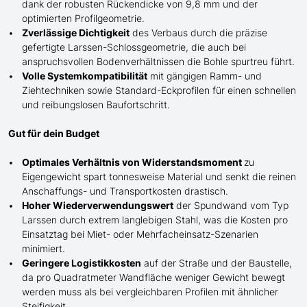
dank der robusten Rückendicke von 9,8 mm und der
optimierten Profilgeometrie.
Zverlässige Dichtigkeit
des Verbaus durch die präzise
gefertigte
Larssen-
Schlossgeometrie, die auch bei
anspruchsvollen Bodenverhältnissen die Bohle spurtreu führt.
Volle Systemkompatibilität
mit gängigen Ramm- und
Ziehtechniken sowie Standard-Eckprofilen für einen schnellen
und reibungslosen Baufortschritt.
Gut für dein Budget
Optimales Verhältnis von Widerstandsmoment
zu
Eigengewicht spart tonnesweise Material und senkt die reinen
Anschaffungs- und Transportkosten drastisch.
Hoher Wiederverwendungswert
der Spundwand
vom Typ
Larssen
durch extrem langlebigen Stahl, was die Kosten pro
Einsatztag bei Miet- oder Mehrfacheinsatz-Szenarien
minimiert.
Geringere Logistikkosten
auf der Straße und der Baustelle,
da pro Quadratmeter Wandfläche weniger Gewicht bewegt
werden muss als bei vergleichbaren Profilen mit ähnlicher
Steifigkeit.