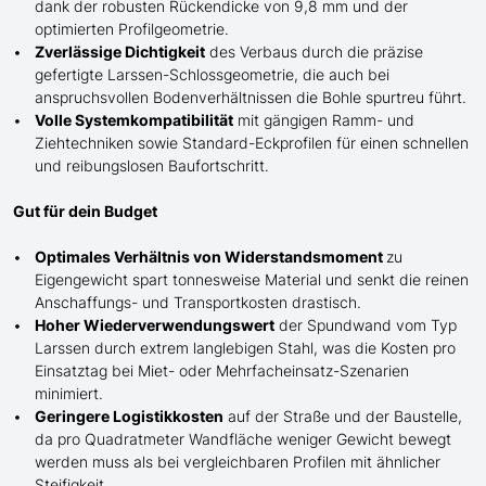
dank der robusten Rückendicke von 9,8 mm und der
optimierten Profilgeometrie.
Zverlässige Dichtigkeit
des Verbaus durch die präzise
gefertigte
Larssen-
Schlossgeometrie, die auch bei
anspruchsvollen Bodenverhältnissen die Bohle spurtreu führt.
Volle Systemkompatibilität
mit gängigen Ramm- und
Ziehtechniken sowie Standard-Eckprofilen für einen schnellen
und reibungslosen Baufortschritt.
Gut für dein Budget
Optimales Verhältnis von Widerstandsmoment
zu
Eigengewicht spart tonnesweise Material und senkt die reinen
Anschaffungs- und Transportkosten drastisch.
Hoher Wiederverwendungswert
der Spundwand
vom Typ
Larssen
durch extrem langlebigen Stahl, was die Kosten pro
Einsatztag bei Miet- oder Mehrfacheinsatz-Szenarien
minimiert.
Geringere Logistikkosten
auf der Straße und der Baustelle,
da pro Quadratmeter Wandfläche weniger Gewicht bewegt
werden muss als bei vergleichbaren Profilen mit ähnlicher
Steifigkeit.