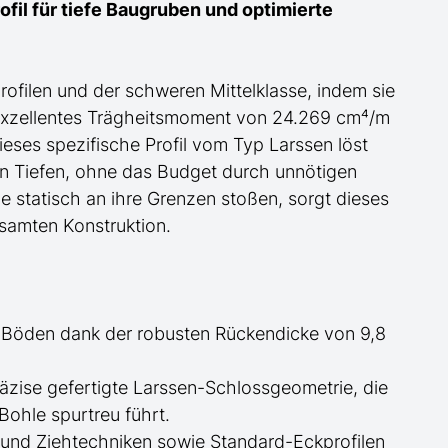
fil für tiefe Baugruben und optimierte
profilen und der schweren
Mittel
klasse, indem sie
exzellentes Trägheitsmoment von 24.269 cm⁴/m
ieses spezifische Profil
vom Typ Larssen
löst
en Tiefen, ohne das Budget durch unnötigen
 statisch an ihre Grenzen stoßen, sorgt dieses
gesamten Konstruktion.
 Böden dank der robusten Rückendicke von 9,8
äzise gefertigte
Larssen-
Schlossgeometrie, die
Bohle spurtreu führt.
nd Ziehtechniken sowie Standard-Eckprofilen