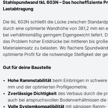
Stahlspundwand tkL 603N – Das hocheffiziente Pro
Lastabtragung
Die tkL 603N schließt die Lücke zwischen Standard
durch eine optimierte Wandhöhe von 381,2 mm ein 
bei verhältnismäßig geringem Eigengewicht liefert. D
das Problem hoher Erddrücke bei mittleren bis groß
Materialeinsatz zu belasten. Wo flachere Spundwände
optimierte Profil für die notwendige Steifigkeit der 
Gut für deine Baustelle
Hohe Rammstabilität
beim Einbringen in schwere
mm und der optimierten Profilgeometrie.
Zverlässige Dichtigkeit
des Verbaus durch die pr
auch bei anspruchsvollen Bodenverhältnissen die 
Volle Systemkompatibilität
mit gängigen Ramm- u