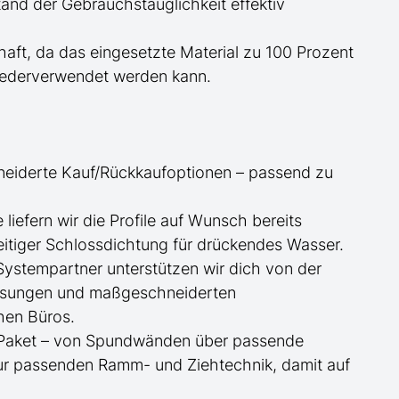
nd der Gebrauchstauglichkeit effektiv
haft, da das eingesetzte Material zu 100 Prozent
wiederverwendet werden kann.
neiderte
Kauf/
Rückkaufoptionen – passend zu
ge
liefern wir die Profile
auf Wunsch
bereits
itiger Schlossdichtung für drückendes Wasser.
 Systempartner unterstützen wir dich von der
essungen und maßgeschneiderten
hen Büros.
te Paket – von Spundwänden über passende
zur passenden Ramm- und Ziehtechnik, damit auf