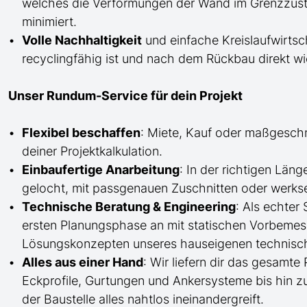
welches die Verformungen der Wand im Grenzzusta
minimiert.
Volle Nachhaltigkeit
und einfache Kreislaufwirtsc
recyclingfähig ist und nach dem Rückbau direkt 
Unser Rundum-Service für dein Projekt
Flexibel beschaffen
: Miete, Kauf oder maßgesch
deiner Projektkalkulation.
Einbaufertige Anarbeitung
:
In der richtigen Län
gelocht,
mit
passgenauen Zuschnitten oder werkse
Technische Beratung & Engineering
: Als echter
ersten Planungsphase an mit statischen Vorbem
Lösungskonzepten unseres hauseigenen technisc
Alles aus einer Hand
: Wir liefern dir das gesam
Eckprofile, Gurtungen und Ankersysteme bis hin 
der Baustelle
alles nahtlos ineinandergreift.