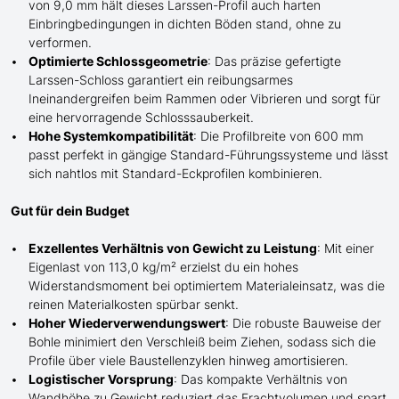
von 9,0 mm hält dieses Larssen-Profil auch harten
Einbringbedingungen in dichten Böden stand, ohne zu
verformen.
Optimierte Schlossgeometrie
: Das präzise gefertigte
Larssen-Schloss garantiert ein reibungsarmes
Ineinandergreifen beim Rammen oder Vibrieren und sorgt für
eine hervorragende Schlosssauberkeit.
Hohe Systemkompatibilität
: Die Profilbreite von 600 mm
passt perfekt in gängige Standard-Führungssysteme und lässt
sich nahtlos mit Standard-Eckprofilen kombinieren.
Gut für dein Budget
Exzellentes Verhältnis von Gewicht zu Leistung
: Mit einer
Eigenlast von 113,0 kg/m² erzielst du ein hohes
Widerstandsmoment bei optimiertem Materialeinsatz, was die
reinen Materialkosten spürbar senkt.
Hoher Wiederverwendungswert
: Die robuste Bauweise der
Bohle minimiert den Verschleiß beim Ziehen, sodass sich die
Profile über viele Baustellenzyklen hinweg amortisieren.
Logistischer Vorsprung
: Das kompakte Verhältnis von
Wandhöhe zu Gewicht reduziert das Frachtvolumen und spart