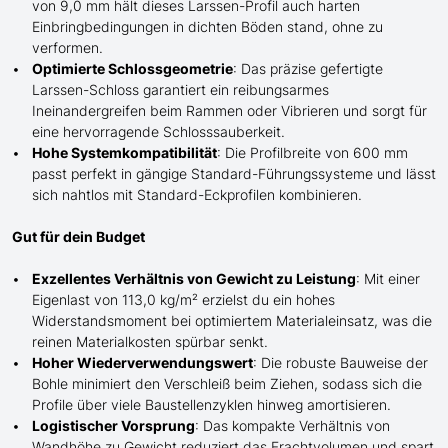
von 9,0 mm hält dieses Larssen-Profil auch harten
Einbringbedingungen in dichten Böden stand, ohne zu
verformen.
Optimierte Schlossgeometrie
: Das präzise gefertigte
Larssen-Schloss garantiert ein reibungsarmes
Ineinandergreifen beim Rammen oder Vibrieren und sorgt für
eine hervorragende Schlosssauberkeit.
Hohe Systemkompatibilität
: Die Profilbreite von 600 mm
passt perfekt in gängige Standard-Führungssysteme und lässt
sich nahtlos mit Standard-Eckprofilen kombinieren.
Gut für dein Budget
Exzellentes Verhältnis von Gewicht zu Leistung
: Mit einer
Eigenlast von 113,0 kg/m² erzielst du ein hohes
Widerstandsmoment bei optimiertem Materialeinsatz, was die
reinen Materialkosten spürbar senkt.
Hoher Wiederverwendungswert
: Die robuste Bauweise der
Bohle minimiert den Verschleiß beim Ziehen, sodass sich die
Profile über viele Baustellenzyklen hinweg amortisieren.
Logistischer Vorsprung
: Das kompakte Verhältnis von
Wandhöhe zu Gewicht reduziert das Frachtvolumen und spart