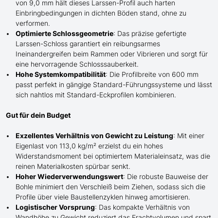
von 9,0 mm hält dieses Larssen-Profil auch harten
Einbringbedingungen in dichten Böden stand, ohne zu
verformen.
Optimierte Schlossgeometrie
: Das präzise gefertigte
Larssen-Schloss garantiert ein reibungsarmes
Ineinandergreifen beim Rammen oder Vibrieren und sorgt für
eine hervorragende Schlosssauberkeit.
Hohe Systemkompatibilität
: Die Profilbreite von 600 mm
passt perfekt in gängige Standard-Führungssysteme und lässt
sich nahtlos mit Standard-Eckprofilen kombinieren.
Gut für dein Budget
Exzellentes Verhältnis von Gewicht zu Leistung
: Mit einer
Eigenlast von 113,0 kg/m² erzielst du ein hohes
Widerstandsmoment bei optimiertem Materialeinsatz, was die
reinen Materialkosten spürbar senkt.
Hoher Wiederverwendungswert
: Die robuste Bauweise der
Bohle minimiert den Verschleiß beim Ziehen, sodass sich die
Profile über viele Baustellenzyklen hinweg amortisieren.
Logistischer Vorsprung
: Das kompakte Verhältnis von
Wandhöhe zu Gewicht reduziert das Frachtvolumen und spart