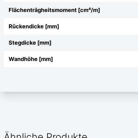
Flächenträgheitsmoment [cm⁴/m]
Rückendicke [mm]
Stegdicke [mm]
Wandhöhe [mm]
Ähnliche Produkte