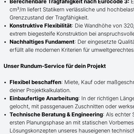
Berechenbare Tragfähigkeit nach Eurocode 3:
E
cm³/m liefert Statikern verlässliche und hochbela
Grenzzustand der Tragfähigkeit.
Konstruktive Flexibilität
: Die Wandhöhe von 320
extrem biegesteife Konstruktion bei anspruchsvoll
Nachhaltiges Fundament
: Der eingesetzte Qualit
erfüllt alle modernen Kriterien für umweltgerech
Unser Rundum-Service für dein Projekt
Flexibel beschaffen
: Miete, Kauf oder maßgesch
deiner Projektkalkulation.
Einbaufertige Anarbeitung
:
In der richtigen Län
gelocht,
mit
passgenauen Zuschnitten oder werkse
Technische Beratung & Engineering
: Als echter
ersten Planungsphase an mit statischen Vorbem
Lösungskonzepten unseres hauseigenen technisc