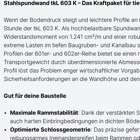
Stahlspundwand tkL 603 K – Das Kraftpaket für t
Wenn der Bodendruck steigt und
leichtere
Profile an
Stunde der tkL 603 K. Als hochbelastbare Spundwa
Widerstandsmoment von 1.241 cm³/m und einer robu
extreme Lasten im tiefen Baugruben- und Kanalbau si
Profilen der 601er- und 602er-Reihe bietet sie einen
Transportgewicht durch überdimensionierte Abmessun
Profil löst das Problem enger wirtschaftlicher Vorga
Sicherheitsanforderungen an die Wandhöhe und den
Gut für deine Baustelle
Maximale Rammstabilität
: Dank der verstärkten 
auch harten Einbringbedingungen in dichten Böde
Optimierte Schlossgeometrie
: Das präzise gefer
reibungsarmes Ineinandergreifen beim Rammen oder