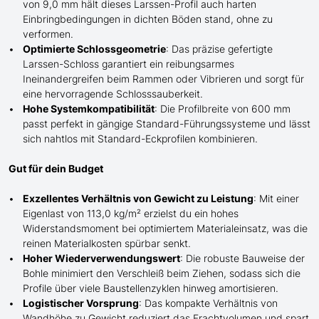
von 9,0 mm hält dieses Larssen-Profil auch harten
Einbringbedingungen in dichten Böden stand, ohne zu
verformen.
Optimierte Schlossgeometrie
: Das präzise gefertigte
Larssen-Schloss garantiert ein reibungsarmes
Ineinandergreifen beim Rammen oder Vibrieren und sorgt für
eine hervorragende Schlosssauberkeit.
Hohe Systemkompatibilität
: Die Profilbreite von 600 mm
passt perfekt in gängige Standard-Führungssysteme und lässt
sich nahtlos mit Standard-Eckprofilen kombinieren.
Gut für dein Budget
Exzellentes Verhältnis von Gewicht zu Leistung
: Mit einer
Eigenlast von 113,0 kg/m² erzielst du ein hohes
Widerstandsmoment bei optimiertem Materialeinsatz, was die
reinen Materialkosten spürbar senkt.
Hoher Wiederverwendungswert
: Die robuste Bauweise der
Bohle minimiert den Verschleiß beim Ziehen, sodass sich die
Profile über viele Baustellenzyklen hinweg amortisieren.
Logistischer Vorsprung
: Das kompakte Verhältnis von
Wandhöhe zu Gewicht reduziert das Frachtvolumen und spart