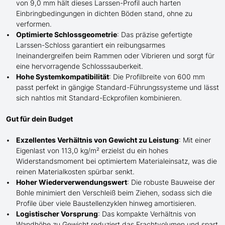
von 9,0 mm hält dieses Larssen-Profil auch harten
Einbringbedingungen in dichten Böden stand, ohne zu
verformen.
Optimierte Schlossgeometrie
: Das präzise gefertigte
Larssen-Schloss garantiert ein reibungsarmes
Ineinandergreifen beim Rammen oder Vibrieren und sorgt für
eine hervorragende Schlosssauberkeit.
Hohe Systemkompatibilität
: Die Profilbreite von 600 mm
passt perfekt in gängige Standard-Führungssysteme und lässt
sich nahtlos mit Standard-Eckprofilen kombinieren.
Gut für dein Budget
Exzellentes Verhältnis von Gewicht zu Leistung
: Mit einer
Eigenlast von 113,0 kg/m² erzielst du ein hohes
Widerstandsmoment bei optimiertem Materialeinsatz, was die
reinen Materialkosten spürbar senkt.
Hoher Wiederverwendungswert
: Die robuste Bauweise der
Bohle minimiert den Verschleiß beim Ziehen, sodass sich die
Profile über viele Baustellenzyklen hinweg amortisieren.
Logistischer Vorsprung
: Das kompakte Verhältnis von
Wandhöhe zu Gewicht reduziert das Frachtvolumen und spart