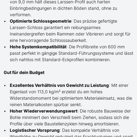
von 9,0 mm hält dieses Larssen-Profil auch harten
Einbringbedingungen in dichten Böden stand, ohne zu
verformen.
Optimierte Schlossgeometrie
: Das präzise gefertigte
Larssen-Schloss garantiert ein reibungsarmes
Ineinandergreifen beim Rammen oder Vibrieren und sorgt für
eine hervorragende Schlosssauberkeit.
Hohe Systemkompatibilität
: Die Profilbreite von 600 mm
passt perfekt in gängige Standard-Führungssysteme und lässt
sich nahtlos mit Standard-Eckprofilen kombinieren.
Gut für dein Budget
Exzellentes Verhältnis von Gewicht zu Leistung
: Mit einer
Eigenlast von 113,0 kg/m² erzielst du ein hohes
Widerstandsmoment bei optimiertem Materialeinsatz, was die
reinen Materialkosten spürbar senkt.
Hoher Wiederverwendungswert
: Die robuste Bauweise der
Bohle minimiert den Verschleiß beim Ziehen, sodass sich die
Profile über viele Baustellenzyklen hinweg amortisieren.
Logistischer Vorsprung
: Das kompakte Verhältnis von
Wandhöhe zu Gewicht reduziert das Frachtvolumen und spart