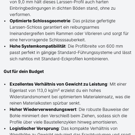
von 9,0 mm hält dieses Larssen-Profil auch harten
Einbringbedingungen in dichten Böden stand, ohne zu
verformen.
Optimierte Schlossgeometrie
: Das präzise gefertigte
Larssen-Schloss garantiert ein reibungsarmes
Ineinandergreifen beim Rammen oder Vibrieren und sorgt für
eine hervorragende Schlosssauberkeit.
Hohe Systemkompatibilität
: Die Profilbreite von 600 mm
passt perfekt in gängige Standard-Führungssysteme und lässt
sich nahtlos mit Standard-Eckprofilen kombinieren.
Gut für dein Budget
Exzellentes Verhältnis von Gewicht zu Leistung
: Mit einer
Eigenlast von 113,0 kg/m² erzielst du ein hohes
Widerstandsmoment bei optimiertem Materialeinsatz, was die
reinen Materialkosten spürbar senkt.
Hoher Wiederverwendungswert
: Die robuste Bauweise der
Bohle minimiert den Verschleiß beim Ziehen, sodass sich die
Profile über viele Baustellenzyklen hinweg amortisieren.
Logistischer Vorsprung
: Das kompakte Verhältnis von
Wandhöhe zu Gewicht reduziert das Frachtvolumen und spart