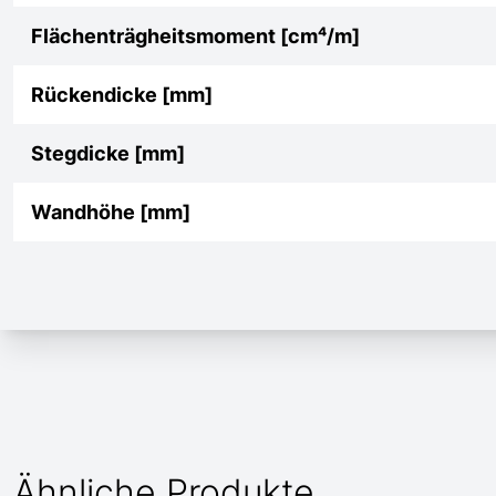
Flächenträgheitsmoment [cm⁴/m]
Rückendicke [mm]
Stegdicke [mm]
Wandhöhe [mm]
Ähnliche Produkte