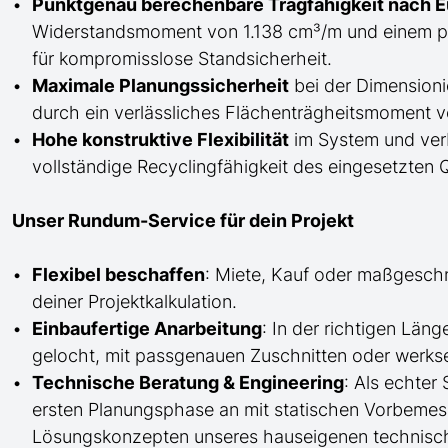
Punktgenau berechenbare Tragfähigkeit nach 
Widerstandsmoment von 1.138 cm³/m und einem p
für kompromisslose Standsicherheit.
Maximale Planungssicherheit
bei der Dimensioni
durch ein verlässliches Flächenträgheitsmoment 
Hohe konstruktive Flexibilität
im System und verb
vollständige Recyclingfähigkeit des eingesetzten Q
Unser Rundum-Service für dein Projekt
Flexibel beschaffen
: Miete, Kauf oder maßgesch
deiner Projektkalkulation.
Einbaufertige Anarbeitung
:
In der richtigen Län
gelocht,
mit
passgenauen Zuschnitten oder werkse
Technische Beratung & Engineering
: Als echter
ersten Planungsphase an mit statischen Vorbem
Lösungskonzepten unseres hauseigenen technisc