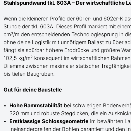
Stahlspundwand tkL 603A – Der wirtschaftliche L
Wenn die kleineren Profile der 601er- und 602er-Klas
Stunde der tkL 603A. Dieses Profil markiert mit ein
cm³/m den entscheidenden Technologiesprung in di
ohne deine Logistik mit unnötigem Ballast zu überl
fängt sie spürbar höhere Erddrücke und größere W
102,5 kg/m² konsequent im wirtschaftlichen Rahmen b
Dilemma zwischen maximaler statischer Tragfähigkeit 
bis tiefen Baugruben.
Gut für deine Baustelle
Hohe Rammstabilität
bei schwierigen Bodenverhä
320 mm und robuste Stegdicken, die ein Ausknicke
Erstklassige Schlossgeometrie
im bewährten Lars
Ineinandergreifen der Bohlen garantiert und den Ins