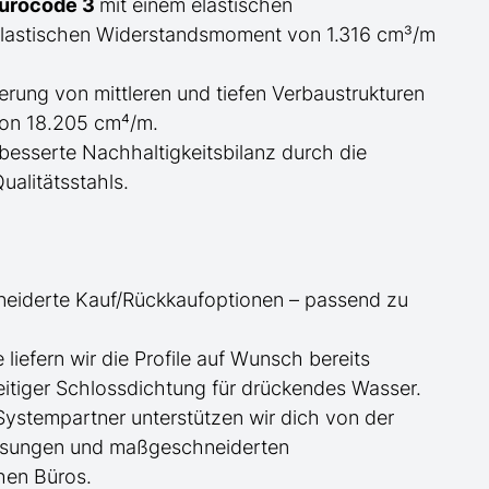
Eurocode 3
mit einem elastischen
lastischen Widerstandsmoment von 1.316 cm³/m
erung von mittleren und tiefen Verbaustrukturen
von 18.205 cm⁴/m.
esserte Nachhaltigkeitsbilanz durch die
ualitätsstahls.
neiderte
Kauf/
Rückkaufoptionen – passend zu
ge
liefern wir die Profile
auf Wunsch
bereits
itiger Schlossdichtung für drückendes Wasser.
 Systempartner unterstützen wir dich von der
essungen und maßgeschneiderten
hen Büros.