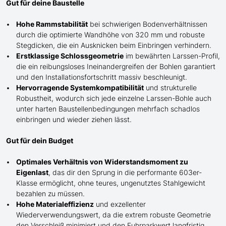
Gut für deine Baustelle
Hohe Rammstabilität
bei schwierigen Bodenverhältnissen
durch die optimierte Wandhöhe von 320 mm und robuste
Stegdicken, die ein Ausknicken beim Einbringen verhindern.
Erstklassige Schlossgeometrie
im bewährten Larssen-Profil,
die ein reibungsloses Ineinandergreifen der Bohlen garantiert
und den Installationsfortschritt massiv beschleunigt.
Hervorragende Systemkompatibilität
und strukturelle
Robustheit, wodurch sich jede einzelne Larssen-Bohle auch
unter harten Baustellenbedingungen mehrfach schadlos
einbringen und wieder ziehen lässt.
Gut für dein Budget
Optimales Verhältnis von Widerstandsmoment zu
Eigenlast
, das dir den Sprung in die performante 603er-
Klasse ermöglicht, ohne teures, ungenutztes Stahlgewicht
bezahlen zu müssen.
Hohe Materialeffizienz
und exzellenter
Wiederverwendungswert, da die extrem robuste Geometrie
den Verschleiß minimiert und den Fuhrparkwert langfristig