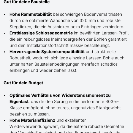
Gut für deine Baustelle
Hohe Rammstabilität
bei schwierigen Bodenverhältnissen
durch die optimierte Wandhöhe von 320 mm und robuste
Stegdicken, die ein Ausknicken beim Einbringen verhindern.
Erstklassige Schlossgeometrie
im bewährten Larssen-Profil,
die ein reibungsloses Ineinandergreifen der Bohlen garantiert
und den Installationsfortschritt massiv beschleunigt.
Hervorragende Systemkompatibilität
und strukturelle
Robustheit, wodurch sich jede einzelne Larssen-Bohle auch
unter harten Baustellenbedingungen mehrfach schadlos
einbringen und wieder ziehen lässt.
Gut für dein Budget
Optimales Verhältnis von Widerstandsmoment zu
Eigenlast
, das dir den Sprung in die performante 603er-
Klasse ermöglicht, ohne teures, ungenutztes Stahlgewicht
bezahlen zu müssen.
Hohe Materialeffizienz
und exzellenter
Wiederverwendungswert, da die extrem robuste Geometrie
den Verschleiß minimiert und den Fuhrparkwert langfristig