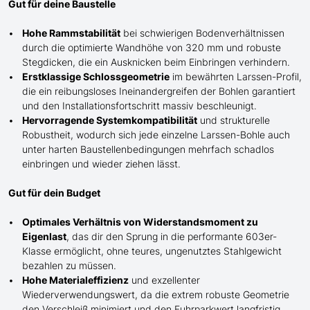
Gut für deine Baustelle
Hohe Rammstabilität
bei schwierigen Bodenverhältnissen
durch die optimierte Wandhöhe von 320 mm und robuste
Stegdicken, die ein Ausknicken beim Einbringen verhindern.
Erstklassige Schlossgeometrie
im bewährten Larssen-Profil,
die ein reibungsloses Ineinandergreifen der Bohlen garantiert
und den Installationsfortschritt massiv beschleunigt.
Hervorragende Systemkompatibilität
und strukturelle
Robustheit, wodurch sich jede einzelne Larssen-Bohle auch
unter harten Baustellenbedingungen mehrfach schadlos
einbringen und wieder ziehen lässt.
Gut für dein Budget
Optimales Verhältnis von Widerstandsmoment zu
Eigenlast
, das dir den Sprung in die performante 603er-
Klasse ermöglicht, ohne teures, ungenutztes Stahlgewicht
bezahlen zu müssen.
Hohe Materialeffizienz
und exzellenter
Wiederverwendungswert, da die extrem robuste Geometrie
den Verschleiß minimiert und den Fuhrparkwert langfristig