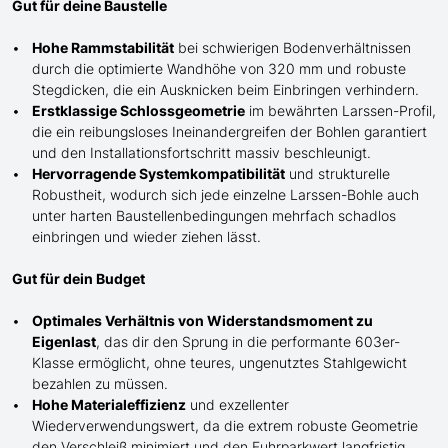
Gut für deine Baustelle
Hohe Rammstabilität
bei schwierigen Bodenverhältnissen
durch die optimierte Wandhöhe von 320 mm und robuste
Stegdicken, die ein Ausknicken beim Einbringen verhindern.
Erstklassige Schlossgeometrie
im bewährten Larssen-Profil,
die ein reibungsloses Ineinandergreifen der Bohlen garantiert
und den Installationsfortschritt massiv beschleunigt.
Hervorragende Systemkompatibilität
und strukturelle
Robustheit, wodurch sich jede einzelne Larssen-Bohle auch
unter harten Baustellenbedingungen mehrfach schadlos
einbringen und wieder ziehen lässt.
Gut für dein Budget
Optimales Verhältnis von Widerstandsmoment zu
Eigenlast
, das dir den Sprung in die performante 603er-
Klasse ermöglicht, ohne teures, ungenutztes Stahlgewicht
bezahlen zu müssen.
Hohe Materialeffizienz
und exzellenter
Wiederverwendungswert, da die extrem robuste Geometrie
den Verschleiß minimiert und den Fuhrparkwert langfristig