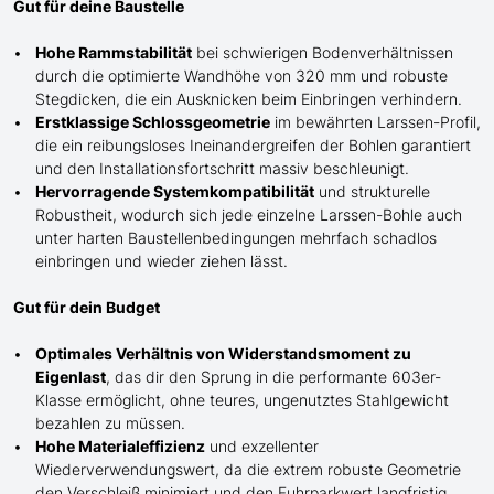
Gut für deine Baustelle
Hohe Rammstabilität
bei schwierigen Bodenverhältnissen
durch die optimierte Wandhöhe von 320 mm und robuste
Stegdicken, die ein Ausknicken beim Einbringen verhindern.
Erstklassige Schlossgeometrie
im bewährten Larssen-Profil,
die ein reibungsloses Ineinandergreifen der Bohlen garantiert
und den Installationsfortschritt massiv beschleunigt.
Hervorragende Systemkompatibilität
und strukturelle
Robustheit, wodurch sich jede einzelne Larssen-Bohle auch
unter harten Baustellenbedingungen mehrfach schadlos
einbringen und wieder ziehen lässt.
Gut für dein Budget
Optimales Verhältnis von Widerstandsmoment zu
Eigenlast
, das dir den Sprung in die performante 603er-
Klasse ermöglicht, ohne teures, ungenutztes Stahlgewicht
bezahlen zu müssen.
Hohe Materialeffizienz
und exzellenter
Wiederverwendungswert, da die extrem robuste Geometrie
den Verschleiß minimiert und den Fuhrparkwert langfristig