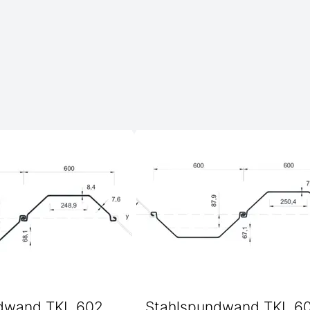
dwand TKL 602
Stahlspundwand TKL 6