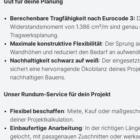
Gut für deine Planung
Berechenbare Tragfähigkeit nach Eurocode 3:
D
Widerstandsmoment von 1.386 cm³/m sind genau def
Tragwerksplanung.
Maximale konstruktive Flexibilität
: Der Sprung a
Wandhöhen und reduziert den Bedarf an aufwend
Nachhaltigkeit schwarz auf weiß
: Der eingesetzt
sichert eine hervorragende Ökobilanz deines Proje
nachhaltigen Bauens.
Unser Rundum-Service für dein Projekt
Flexibel beschaffen
: Miete, Kauf oder maßgesch
deiner Projektkalkulation.
Einbaufertige Anarbeitung
: In der richtigen Läng
gelocht, mit passgenauen Zuschnitten oder werkse