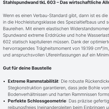
Stahlspundwand tkL 603 – Das wirtschaftliche All
Wenn es einen Verbau-Standard gibt, dann ist es die t
in die Hochleistungsklasse des Spezialtiefbaus und 
Baureihen. Mit einem elastischen Widerstandsmoment
Spundwand extreme Erddrücke und hohe Wasserlasten 
602 statisch kapitulieren müssen. Dank der optimie
hervorragendes Trägheitsmoment von 19.199 cm⁴/m, 
und anspruchsvollen Ufereinfassungen auf ein Minim
Gut für deine Baustelle
Extreme Rammstabilität
: Die robuste Rückendick
Stegkonstruktion garantieren, dass jede Bohle vom
Bodenverhältnissen und harten Rammnissen formsta
Perfekte Schlossgeometrie
: Das präzise geferti
reibungsfreies Ineinandergleiten beim Einbringen 