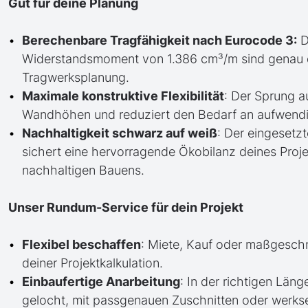
Gut für deine Planung
Berechenbare Tragfähigkeit nach Eurocode 3:
D
Widerstandsmoment von 1.386 cm³/m sind genau def
Tragwerksplanung.
Maximale konstruktive Flexibilität
: Der Sprung a
Wandhöhen und reduziert den Bedarf an aufwend
Nachhaltigkeit schwarz auf weiß
: Der eingesetzt
sichert eine hervorragende Ökobilanz deines Proje
nachhaltigen Bauens.
Unser Rundum-Service für dein Projekt
Flexibel beschaffen
: Miete, Kauf oder maßgesch
deiner Projektkalkulation.
Einbaufertige Anarbeitung
: In der richtigen Läng
gelocht, mit passgenauen Zuschnitten oder werkse