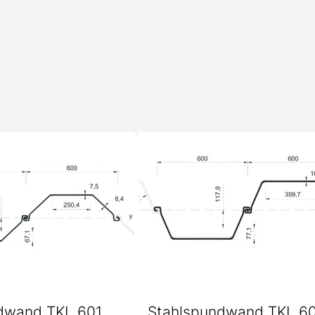
dwand TKL 601
Stahlspundwand TKL 6