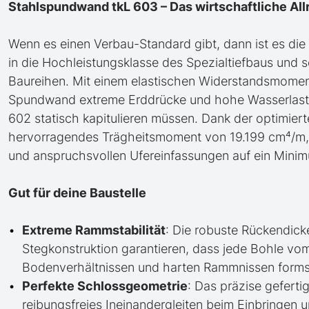
Stahlspundwand tkL 603 – Das wirtschaftliche All
Wenn es einen Verbau-Standard gibt, dann ist es die t
in die Hochleistungsklasse des Spezialtiefbaus und 
Baureihen. Mit einem elastischen Widerstandsmoment
Spundwand extreme Erddrücke und hohe Wasserlasten 
602 statisch kapitulieren müssen. Dank der optimie
hervorragendes Trägheitsmoment von 19.199 cm⁴/m, 
und anspruchsvollen Ufereinfassungen auf ein Minim
Gut für deine Baustelle
Extreme Rammstabilität
: Die robuste Rückendick
Stegkonstruktion garantieren, dass jede Bohle vom
Bodenverhältnissen und harten Rammnissen formsta
Perfekte Schlossgeometrie
: Das präzise geferti
reibungsfreies Ineinandergleiten beim Einbringen 