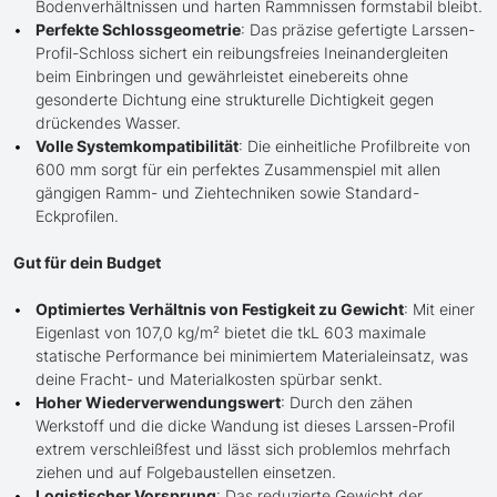
Bodenverhältnissen und harten Rammnissen formstabil bleibt.
Perfekte Schlossgeometrie
: Das präzise gefertigte Larssen-
Profil-Schloss sichert ein reibungsfreies Ineinandergleiten
beim Einbringen und gewährleistet einebereits ohne
gesonderte Dichtung eine strukturelle Dichtigkeit gegen
drückendes Wasser.
Volle Systemkompatibilität
: Die einheitliche Profilbreite von
600 mm sorgt für ein perfektes Zusammenspiel mit allen
gängigen Ramm- und Ziehtechniken sowie Standard-
Eckprofilen.
Gut für dein Budget
Optimiertes Verhältnis von Festigkeit zu Gewicht
: Mit einer
Eigenlast von 107,0 kg/m² bietet die tkL 603 maximale
statische Performance bei minimiertem Materialeinsatz, was
deine Fracht- und Materialkosten spürbar senkt.
Hoher Wiederverwendungswert
: Durch den zähen
Werkstoff und die dicke Wandung ist dieses Larssen-Profil
extrem verschleißfest und lässt sich problemlos mehrfach
ziehen und auf Folgebaustellen einsetzen.
Logistischer Vorsprung
: Das reduzierte Gewicht der