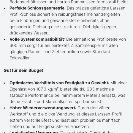
Bodenverhältnissen und harten Rammnissen formstabil bleibt.
Perfekte Schlossgeometrie
: Das präzise gefertigte Larssen-
Profil-Schloss sichert ein reibungsfreies Ineinandergleiten
beim Einbringen und gewährleistet einebereits ohne
gesonderte Dichtung eine strukturelle Dichtigkeit gegen
drückendes Wasser.
Volle Systemkompatibilität
: Die einheitliche Profilbreite von
600 mm sorgt für ein perfektes Zusammenspiel mit allen
gängigen Ramm- und Ziehtechniken sowie Standard-
Eckprofilen.
Gut für dein Budget
Optimiertes Verhältnis von Festigkeit zu Gewicht
: Mit einer
Eigenlast von 107,0 kg/m² bietet die tkL 603 maximale
statische Performance bei minimiertem Materialeinsatz, was
deine Fracht- und Materialkosten spürbar senkt.
Hoher Wiederverwendungswert
: Durch den zähen
Werkstoff und die dicke Wandung ist dieses Larssen-Profil
extrem verschleißfest und lässt sich problemlos mehrfach
ziehen und auf Folgebaustellen einsetzen.
Logistischer Vorsprung
: Das reduzierte Gewicht der