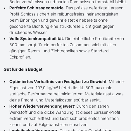
Bodenverhältnissen und harten Rammnissen formstabil bleibt.
Perfekte Schlossgeometrie
: Das präzise gefertigte Larssen-
Profil-Schloss sichert ein reibungsfreies Ineinandergleiten
beim Einbringen und gewährleistet einebereits ohne
gesonderte Dichtung eine strukturelle Dichtigkeit gegen
drückendes Wasser.
Volle Systemkompatibilität
: Die einheitliche Profilbreite von
600 mm sorgt für ein perfektes Zusammenspiel mit allen
gängigen Ramm- und Ziehtechniken sowie Standard-
Eckprofilen.
Gut für dein Budget
Optimiertes Verhältnis von Festigkeit zu Gewicht
: Mit einer
Eigenlast von 107,0 kg/m² bietet die tkL 603 maximale
statische Performance bei minimiertem Materialeinsatz, was
deine Fracht- und Materialkosten spürbar senkt.
Hoher Wiederverwendungswert
: Durch den zähen
Werkstoff und die dicke Wandung ist dieses Larssen-Profil
extrem verschleißfest und lässt sich problemlos mehrfach
ziehen und auf Folgebaustellen einsetzen.
Logistischer Vorsprung
: Das reduzierte Gewicht der