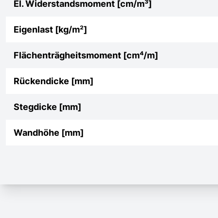
El. Widerstandsmoment [cm/m³]
Eigenlast [kg/m²]
Flächenträgheitsmoment [cm⁴/m]
Rückendicke [mm]
Stegdicke [mm]
Wandhöhe [mm]