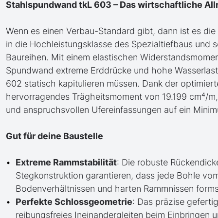
Stahlspundwand tkL 603 – Das wirtschaftliche All
Wenn es einen Verbau-Standard gibt, dann ist es die t
in die Hochleistungsklasse des Spezialtiefbaus und 
Baureihen. Mit einem elastischen Widerstandsmoment
Spundwand extreme Erddrücke und hohe Wasserlasten 
602 statisch kapitulieren müssen. Dank der optimie
hervorragendes Trägheitsmoment von 19.199 cm⁴/m, 
und anspruchsvollen Ufereinfassungen auf ein Minim
Gut für deine Baustelle
Extreme Rammstabilität
: Die robuste Rückendick
Stegkonstruktion garantieren, dass jede Bohle vom
Bodenverhältnissen und harten Rammnissen formsta
Perfekte Schlossgeometrie
: Das präzise geferti
reibungsfreies Ineinandergleiten beim Einbringen 