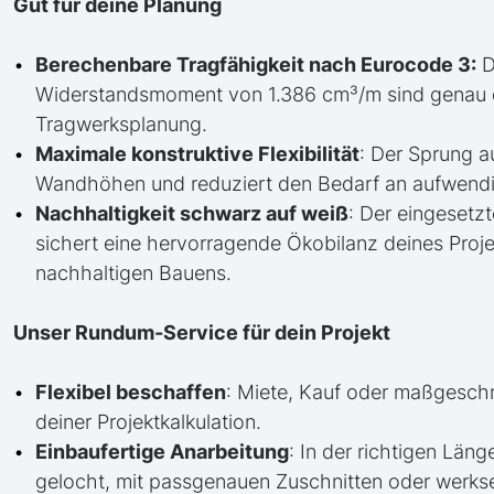
Gut für deine Planung
Berechenbare Tragfähigkeit nach Eurocode 3:
D
Widerstandsmoment von 1.386 cm³/m sind genau def
Tragwerksplanung.
Maximale konstruktive Flexibilität
: Der Sprung a
Wandhöhen und reduziert den Bedarf an aufwend
Nachhaltigkeit schwarz auf weiß
: Der eingesetzt
sichert eine hervorragende Ökobilanz deines Proje
nachhaltigen Bauens.
Unser Rundum-Service für dein Projekt
Flexibel beschaffen
: Miete, Kauf oder maßgesch
deiner Projektkalkulation.
Einbaufertige Anarbeitung
: In der richtigen Läng
gelocht, mit passgenauen Zuschnitten oder werkse