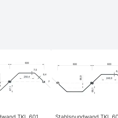
dwand TKL 601
Stahlspundwand TKL 6