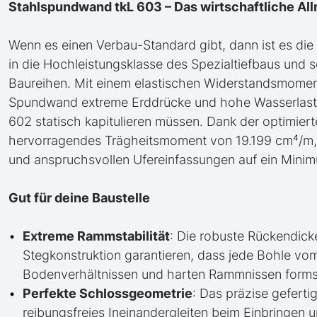
Stahlspundwand tkL 603 – Das wirtschaftliche All
Wenn es einen Verbau-Standard gibt, dann ist es die t
in die Hochleistungsklasse des Spezialtiefbaus und 
Baureihen. Mit einem elastischen Widerstandsmoment
Spundwand extreme Erddrücke und hohe Wasserlasten 
602 statisch kapitulieren müssen. Dank der optimie
hervorragendes Trägheitsmoment von 19.199 cm⁴/m, 
und anspruchsvollen Ufereinfassungen auf ein Minim
Gut für deine Baustelle
Extreme Rammstabilität
: Die robuste Rückendick
Stegkonstruktion garantieren, dass jede Bohle vom
Bodenverhältnissen und harten Rammnissen formsta
Perfekte Schlossgeometrie
: Das präzise geferti
reibungsfreies Ineinandergleiten beim Einbringen 