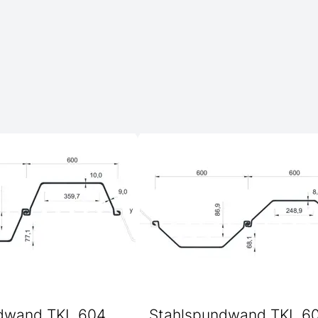
dwand TKL 604
Stahlspundwand TKL 6