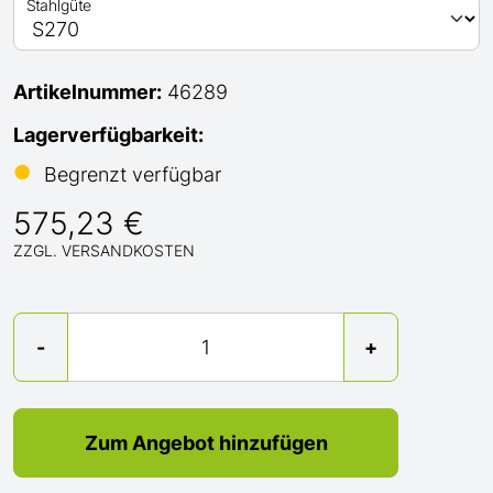
Stahlgüte
Artikelnummer:
46289
Lagerverfügbarkeit:
●
Begrenzt verfügbar
575,23 €
ZZGL. VERSANDKOSTEN
Menge
-
+
Zum Angebot hinzufügen