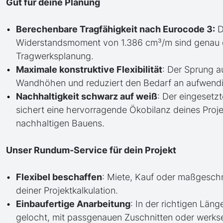
Gut für deine Planung
Berechenbare Tragfähigkeit nach Eurocode 3:
D
Widerstandsmoment von 1.386 cm³/m sind genau def
Tragwerksplanung.
Maximale konstruktive Flexibilität
: Der Sprung a
Wandhöhen und reduziert den Bedarf an aufwend
Nachhaltigkeit schwarz auf weiß
: Der eingesetzt
sichert eine hervorragende Ökobilanz deines Proje
nachhaltigen Bauens.
Unser Rundum-Service für dein Projekt
Flexibel beschaffen
: Miete, Kauf oder maßgesch
deiner Projektkalkulation.
Einbaufertige Anarbeitung
: In der richtigen Läng
gelocht, mit passgenauen Zuschnitten oder werkse