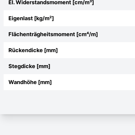
El. Widerstandsmoment [cm/m³]
Eigenlast [kg/m²]
Flächenträgheitsmoment [cm⁴/m]
Rückendicke [mm]
Stegdicke [mm]
Wandhöhe [mm]