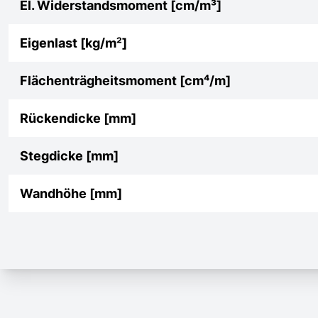
El. Widerstandsmoment [cm/m³]
Eigenlast [kg/m²]
Flächenträgheitsmoment [cm⁴/m]
Rückendicke [mm]
Stegdicke [mm]
Wandhöhe [mm]