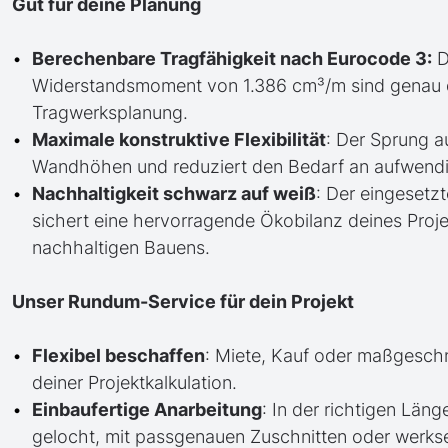
Gut für deine Planung
Berechenbare Tragfähigkeit nach Eurocode 3:
D
Widerstandsmoment von 1.386 cm³/m sind genau def
Tragwerksplanung.
Maximale konstruktive Flexibilität
: Der Sprung a
Wandhöhen und reduziert den Bedarf an aufwend
Nachhaltigkeit schwarz auf weiß
: Der eingesetzt
sichert eine hervorragende Ökobilanz deines Proje
nachhaltigen Bauens.
Unser Rundum-Service für dein Projekt
Flexibel beschaffen
: Miete, Kauf oder maßgesch
deiner Projektkalkulation.
Einbaufertige Anarbeitung
: In der richtigen Läng
gelocht, mit passgenauen Zuschnitten oder werkse