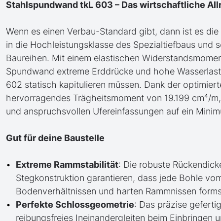
Stahlspundwand tkL 603 – Das wirtschaftliche All
Wenn es einen Verbau-Standard gibt, dann ist es die t
in die Hochleistungsklasse des Spezialtiefbaus und 
Baureihen. Mit einem elastischen Widerstandsmoment
Spundwand extreme Erddrücke und hohe Wasserlasten 
602 statisch kapitulieren müssen. Dank der optimie
hervorragendes Trägheitsmoment von 19.199 cm⁴/m, 
und anspruchsvollen Ufereinfassungen auf ein Minim
Gut für deine Baustelle
Extreme Rammstabilität
: Die robuste Rückendick
Stegkonstruktion garantieren, dass jede Bohle vom
Bodenverhältnissen und harten Rammnissen formsta
Perfekte Schlossgeometrie
: Das präzise geferti
reibungsfreies Ineinandergleiten beim Einbringen 