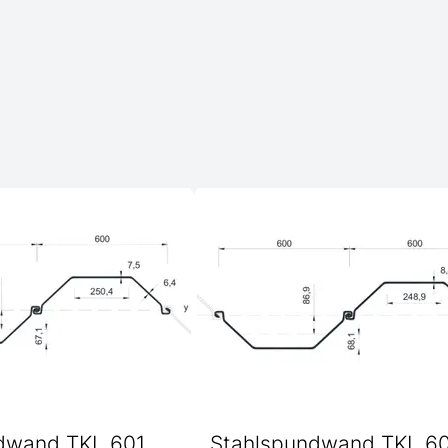
dwand TKL 601
Stahlspundwand TKL 6