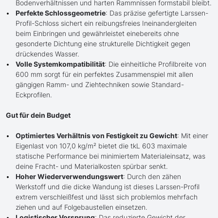
Bodenverhältnissen und harten Rammnissen formstabil bleibt.
Perfekte Schlossgeometrie
: Das präzise gefertigte Larssen-
Profil-Schloss sichert ein reibungsfreies Ineinandergleiten
beim Einbringen und gewährleistet einebereits ohne
gesonderte Dichtung eine strukturelle Dichtigkeit gegen
drückendes Wasser.
Volle Systemkompatibilität
: Die einheitliche Profilbreite von
600 mm sorgt für ein perfektes Zusammenspiel mit allen
gängigen Ramm- und Ziehtechniken sowie Standard-
Eckprofilen.
Gut für dein Budget
Optimiertes Verhältnis von Festigkeit zu Gewicht
: Mit einer
Eigenlast von 107,0 kg/m² bietet die tkL 603 maximale
statische Performance bei minimiertem Materialeinsatz, was
deine Fracht- und Materialkosten spürbar senkt.
Hoher Wiederverwendungswert
: Durch den zähen
Werkstoff und die dicke Wandung ist dieses Larssen-Profil
extrem verschleißfest und lässt sich problemlos mehrfach
ziehen und auf Folgebaustellen einsetzen.
Logistischer Vorsprung
: Das reduzierte Gewicht der