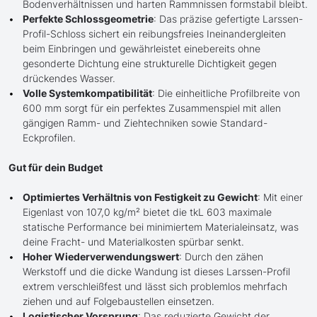
Bodenverhältnissen und harten Rammnissen formstabil bleibt.
Perfekte Schlossgeometrie
: Das präzise gefertigte Larssen-
Profil-Schloss sichert ein reibungsfreies Ineinandergleiten
beim Einbringen und gewährleistet einebereits ohne
gesonderte Dichtung eine strukturelle Dichtigkeit gegen
drückendes Wasser.
Volle Systemkompatibilität
: Die einheitliche Profilbreite von
600 mm sorgt für ein perfektes Zusammenspiel mit allen
gängigen Ramm- und Ziehtechniken sowie Standard-
Eckprofilen.
Gut für dein Budget
Optimiertes Verhältnis von Festigkeit zu Gewicht
: Mit einer
Eigenlast von 107,0 kg/m² bietet die tkL 603 maximale
statische Performance bei minimiertem Materialeinsatz, was
deine Fracht- und Materialkosten spürbar senkt.
Hoher Wiederverwendungswert
: Durch den zähen
Werkstoff und die dicke Wandung ist dieses Larssen-Profil
extrem verschleißfest und lässt sich problemlos mehrfach
ziehen und auf Folgebaustellen einsetzen.
Logistischer Vorsprung
: Das reduzierte Gewicht der