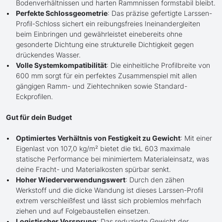
Bodenverhältnissen und harten Rammnissen formstabil bleibt.
Perfekte Schlossgeometrie
: Das präzise gefertigte Larssen-
Profil-Schloss sichert ein reibungsfreies Ineinandergleiten
beim Einbringen und gewährleistet einebereits ohne
gesonderte Dichtung eine strukturelle Dichtigkeit gegen
drückendes Wasser.
Volle Systemkompatibilität
: Die einheitliche Profilbreite von
600 mm sorgt für ein perfektes Zusammenspiel mit allen
gängigen Ramm- und Ziehtechniken sowie Standard-
Eckprofilen.
Gut für dein Budget
Optimiertes Verhältnis von Festigkeit zu Gewicht
: Mit einer
Eigenlast von 107,0 kg/m² bietet die tkL 603 maximale
statische Performance bei minimiertem Materialeinsatz, was
deine Fracht- und Materialkosten spürbar senkt.
Hoher Wiederverwendungswert
: Durch den zähen
Werkstoff und die dicke Wandung ist dieses Larssen-Profil
extrem verschleißfest und lässt sich problemlos mehrfach
ziehen und auf Folgebaustellen einsetzen.
Logistischer Vorsprung
: Das reduzierte Gewicht der