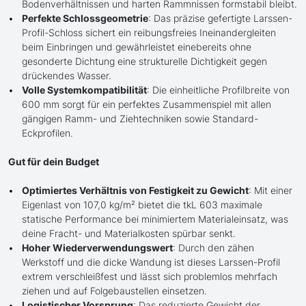
Bodenverhältnissen und harten Rammnissen formstabil bleibt.
Perfekte Schlossgeometrie
: Das präzise gefertigte Larssen-
Profil-Schloss sichert ein reibungsfreies Ineinandergleiten
beim Einbringen und gewährleistet einebereits ohne
gesonderte Dichtung eine strukturelle Dichtigkeit gegen
drückendes Wasser.
Volle Systemkompatibilität
: Die einheitliche Profilbreite von
600 mm sorgt für ein perfektes Zusammenspiel mit allen
gängigen Ramm- und Ziehtechniken sowie Standard-
Eckprofilen.
Gut für dein Budget
Optimiertes Verhältnis von Festigkeit zu Gewicht
: Mit einer
Eigenlast von 107,0 kg/m² bietet die tkL 603 maximale
statische Performance bei minimiertem Materialeinsatz, was
deine Fracht- und Materialkosten spürbar senkt.
Hoher Wiederverwendungswert
: Durch den zähen
Werkstoff und die dicke Wandung ist dieses Larssen-Profil
extrem verschleißfest und lässt sich problemlos mehrfach
ziehen und auf Folgebaustellen einsetzen.
Logistischer Vorsprung
: Das reduzierte Gewicht der