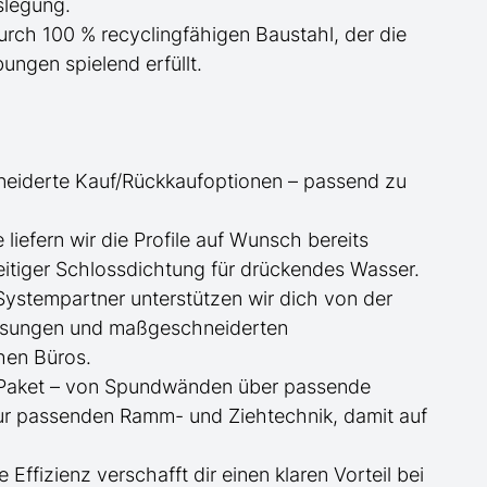
slegung.
urch 100 % recyclingfähigen Baustahl, der die
ngen spielend erfüllt.
neiderte
Kauf/
Rückkaufoptionen – passend zu
ge
liefern wir die Profile
auf Wunsch
bereits
itiger Schlossdichtung für drückendes Wasser.
 Systempartner unterstützen wir dich von der
essungen und maßgeschneiderten
hen Büros.
te Paket – von Spundwänden über passende
zur passenden Ramm- und Ziehtechnik, damit auf
e Effizienz verschafft dir einen klaren Vorteil bei