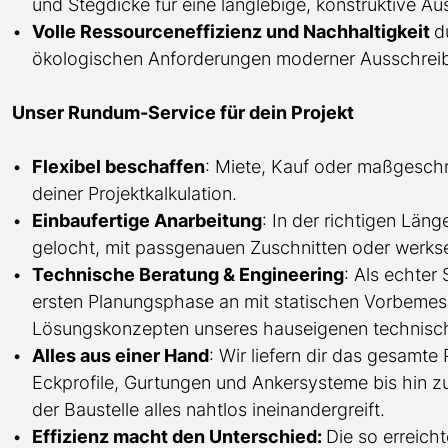
und Stegdicke für eine langlebige, konstruktive Au
Volle Ressourceneffizienz und Nachhaltigkeit
d
ökologischen Anforderungen moderner Ausschreibu
Unser Rundum-Service für dein Projekt
Flexibel beschaffen
: Miete, Kauf oder maßgesch
deiner Projektkalkulation.
Einbaufertige Anarbeitung
:
In der richtigen Län
gelocht,
mit
passgenauen Zuschnitten oder werkse
Technische Beratung & Engineering
: Als echter
ersten Planungsphase an mit statischen Vorbem
Lösungskonzepten unseres hauseigenen technisc
Alles aus einer Hand
: Wir liefern dir das gesam
Eckprofile, Gurtungen und Ankersysteme bis hin 
der Baustelle
alles nahtlos ineinandergreift.
Effizienz macht den Unterschied:
Die so erreicht