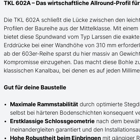
TKL 602A – Das wirtschaftliche Allround-Profil fü
Die TKL 602A schließt die Lücke zwischen den leich
Profilen der
Baureihe
aus der Mittelklasse
. Mit eine
bietet diese Spundwand
vom Typ Larssen
die exakte 
Erddrücke bei einer Wandhöhe von 310 mm erforderlic
ab der 603er-Reihe sparst du hier massiv an
G
ewicht
Kompromisse einzugehen. Das macht diese Bohle zu
klassischen Kanalbau, bei denen es auf jeden Millim
Gut für deine Baustelle
Maximale Rammstabilität
durch optimierte Stegdi
selbst bei härteren Bodenschichten konsequent ve
Erstklassige Schlossgeometrie
nach dem bewährt
Ineinandergleiten garantiert und den Installations
Hohe Robustheit beim Einbringen
mit gängiger R