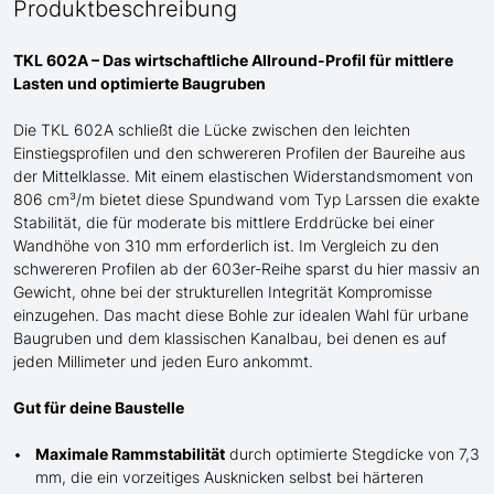
Produktbeschreibung
TKL 602A – Das wirtschaftliche Allround-Profil für mittlere
Lasten und optimierte Baugruben
Die TKL 602A schließt die Lücke zwischen den leichten
Einstiegsprofilen und den schwere
re
n
Profilen der
Baureihe
aus
der Mittelklasse
. Mit einem elastischen Widerstandsmoment von
806 cm³/m bietet diese Spundwand
vom Typ Larssen
die exakte
Stabilität, die für moderate bis mittlere Erddrücke bei einer
Wandhöhe von 310 mm erforderlich ist. Im Vergleich zu den
schwereren Profilen ab der 603er-Reihe sparst du hier massiv an
G
ewicht, ohne bei der strukturellen Integrität Kompromisse
einzugehen. Das macht diese Bohle zur idealen Wahl für urbane
Baugruben und de
m
klassischen Kanalbau, bei denen es auf
jeden Millimeter und jeden Euro ankommt.
Gut für deine Baustelle
Maximale Rammstabilität
durch optimierte Stegdicke von 7,3
mm, die ein vorzeitiges Ausknicken selbst bei härteren