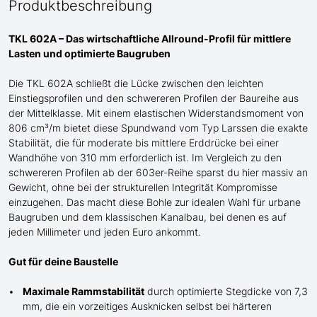
Produktbeschreibung
TKL 602A – Das wirtschaftliche Allround-Profil für mittlere
Lasten und optimierte Baugruben
Die TKL 602A schließt die Lücke zwischen den leichten
Einstiegsprofilen und den schwere
re
n
Profilen der
Baureihe
aus
der Mittelklasse
. Mit einem elastischen Widerstandsmoment von
806 cm³/m bietet diese Spundwand
vom Typ Larssen
die exakte
Stabilität, die für moderate bis mittlere Erddrücke bei einer
Wandhöhe von 310 mm erforderlich ist. Im Vergleich zu den
schwereren Profilen ab der 603er-Reihe sparst du hier massiv an
G
ewicht, ohne bei der strukturellen Integrität Kompromisse
einzugehen. Das macht diese Bohle zur idealen Wahl für urbane
Baugruben und de
m
klassischen Kanalbau, bei denen es auf
jeden Millimeter und jeden Euro ankommt.
Gut für deine Baustelle
Maximale Rammstabilität
durch optimierte Stegdicke von 7,3
mm, die ein vorzeitiges Ausknicken selbst bei härteren