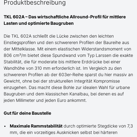
Produktbeschreibung
TKL 602A – Das wirtschaftliche Allround-Profil für mittlere
Lasten und optimierte Baugruben
Die TKL 602A schließt die Lücke zwischen den leichten
Einstiegsprofilen und den schwere
re
n
Profilen der
Baureihe
aus
der Mittelklasse
. Mit einem elastischen Widerstandsmoment von
806 cm³/m bietet diese Spundwand
vom Typ Larssen
die exakte
Stabilität, die für moderate bis mittlere Erddrücke bei einer
Wandhöhe von 310 mm erforderlich ist. Im Vergleich zu den
schwereren Profilen ab der 603er-Reihe sparst du hier massiv an
G
ewicht, ohne bei der strukturellen Integrität Kompromisse
einzugehen. Das macht diese Bohle zur idealen Wahl für urbane
Baugruben und de
m
klassischen Kanalbau, bei denen es auf
jeden Millimeter und jeden Euro ankommt.
Gut für deine Baustelle
Maximale Rammstabilität
durch optimierte Stegdicke von 7,3
mm, die ein vorzeitiges Ausknicken selbst bei härteren