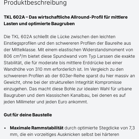
Produktbeschreibung
TKL 602A – Das wirtschaftliche Allround-Profil für mittlere
Lasten und optimierte Baugruben
Die TKL 602A schließt die Lücke zwischen den leichten
Einstiegsprofilen und den schwere
re
n
Profilen der
Baureihe
aus
der Mittelklasse
. Mit einem elastischen Widerstandsmoment von
806 cm³/m bietet diese Spundwand
vom Typ Larssen
die exakte
Stabilität, die für moderate bis mittlere Erddrücke bei einer
Wandhöhe von 310 mm erforderlich ist. Im Vergleich zu den
schwereren Profilen ab der 603er-Reihe sparst du hier massiv an
G
ewicht, ohne bei der strukturellen Integrität Kompromisse
einzugehen. Das macht diese Bohle zur idealen Wahl für urbane
Baugruben und de
m
klassischen Kanalbau, bei denen es auf
jeden Millimeter und jeden Euro ankommt.
Gut für deine Baustelle
Maximale Rammstabilität
durch optimierte Stegdicke von 7,3
mm, die ein vorzeitiges Ausknicken selbst bei härteren