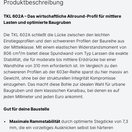
Produktbeschreibung
TKL 602A – Das wirtschaftliche Allround-Profil für mittlere
Lasten und optimierte Baugruben
Die TKL 602A schließt die Lücke zwischen den leichten
Einstiegsprofilen und den schwere
re
n
Profilen der
Baureihe
aus
der Mittelklasse
. Mit einem elastischen Widerstandsmoment von
806 cm³/m bietet diese Spundwand
vom Typ Larssen
die exakte
Stabilität, die für moderate bis mittlere Erddrücke bei einer
Wandhöhe von 310 mm erforderlich ist. Im Vergleich zu den
schwereren Profilen ab der 603er-Reihe sparst du hier massiv an
G
ewicht, ohne bei der strukturellen Integrität Kompromisse
einzugehen. Das macht diese Bohle zur idealen Wahl für urbane
Baugruben und de
m
klassischen Kanalbau, bei denen es auf
jeden Millimeter und jeden Euro ankommt.
Gut für deine Baustelle
Maximale Rammstabilität
durch optimierte Stegdicke von 7,3
mm, die ein vorzeitiges Ausknicken selbst bei härteren